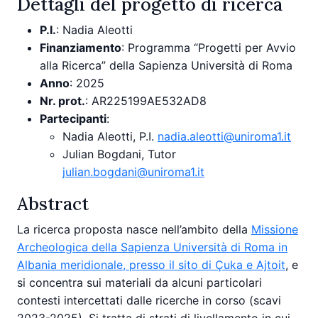
Dettagli del progetto di ricerca
P.I.
: Nadia Aleotti
Finanziamento
: Programma “Progetti per Avvio
alla Ricerca” della Sapienza Università di Roma
Anno
: 2025
Nr. prot.
: AR225199AE532AD8
Partecipanti
:
Nadia Aleotti, P.I.
nadia.aleotti@uniroma1.it
Julian Bogdani, Tutor
julian.bogdani@uniroma1.it
Abstract
La ricerca proposta nasce nell’ambito della
Missione
Archeologica della Sapienza Università di Roma in
Albania meridionale, presso il sito di Çuka e Ajtoit
, e
si concentra sui materiali da alcuni particolari
contesti intercettati dalle ricerche in corso (scavi