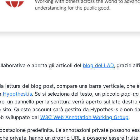
laborativa e aperta gli articoli del
blog del LAD
, grazie al
a lettura dei blog post, compare una barra verticale, che è 
ma
Hypothesi.is
. Se si seleziona del testo, un piccolo
pop-up
re, un pannello per la scrittura verrà aperto sul lato destro 
ro sito. Questo account sarà gestito da Hypothes.is e non d
eb sviluppato dal
W3C Web Annotation Working Group
.
stazione predefinita. Le annotazioni private possono esser
 che private, hanno un proprio URL e possono essere fruite i