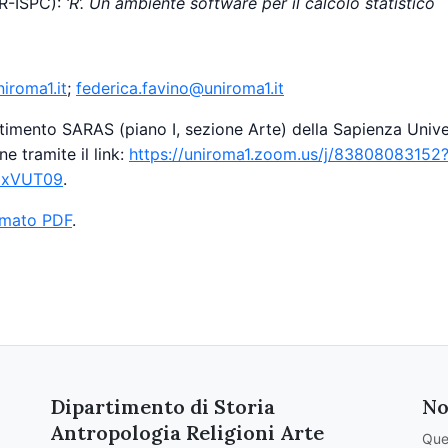
R-ISPC):
‘R’. Un ambiente software per il calcolo statistico
iroma1.it
;
federica.favino@uniroma1.it
partimento SARAS (piano I, sezione Arte) della Sapienza Univ
e tramite il link:
https://uniroma1.zoom.us/j/83808083152
xVUT09
.
ormato PDF
.
Dipartimento di Storia
No
Antropologia Religioni Arte
Que