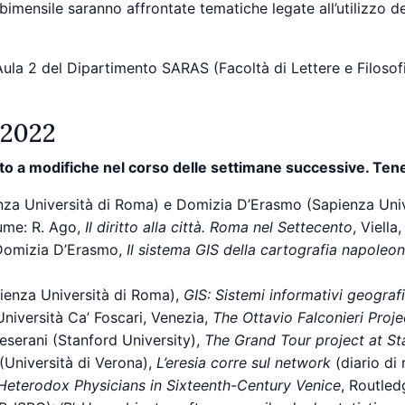
imensile saranno affrontate tematiche legate all’utilizzo dell
’Aula 2 del Dipartimento SARAS (Facoltà di Lettere e Filosof
 2022
o a modifiche nel corso delle settimane successive. Tenet
nza Università di Roma) e Domizia D’Erasmo (Sapienza Uni
lume: R. Ago,
Il diritto alla città. Roma nel Settecento
, Viell
 Domizia D’Erasmo,
Il sistema GIS della cartografia napoleoni
pienza Università di Roma),
GIS: Sistemi informativi geografi
 Università Ca’ Foscari, Venezia,
The Ottavio Falconieri Proje
eserani (Stanford University),
The Grand Tour project at St
 (Università di Verona),
L’eresia corre sul network
(diario di 
 Heterodox Physicians in Sixteenth-Century Venice
, Routle