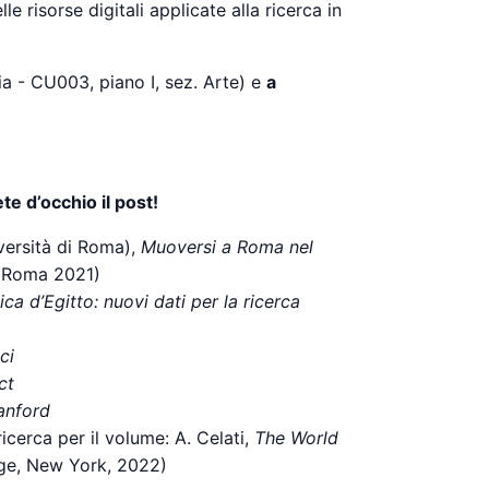
e risorse digitali applicate alla ricerca in
ia - CU003, piano I, sez. Arte) e
a
e d’occhio il post!
versità di Roma),
Muoversi a Roma nel
a, Roma 2021)
ca d’Egitto: nuovi dati per la ricerca
ci
ct
anford
ricerca per il volume: A. Celati,
The World
dge, New York, 2022)