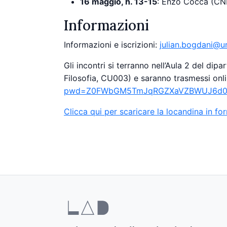
16 maggio, h. 13-15
: Enzo Cocca (CN
Informazioni
Informazioni e iscrizioni:
julian.bogdani@un
Gli incontri si terranno nell’Aula 2 del di
Filosofia, CU003) e saranno trasmessi onlin
pwd=Z0FWbGM5TmJqRGZXaVZBWUJ6d0
Clicca qui per scaricare la locandina in f