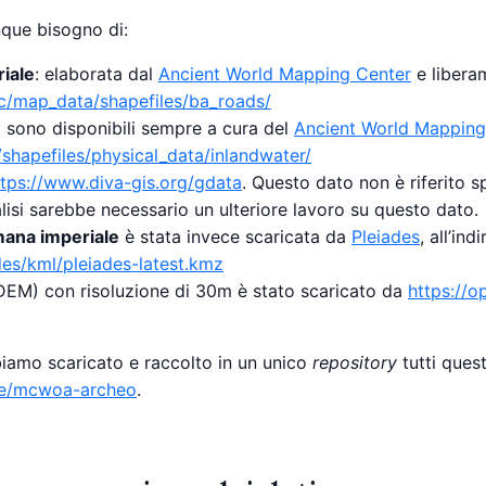
nque bisogno di:
riale
: elaborata dal
Ancient World Mapping Center
e liberam
/map_data/shapefiles/ba_roads/
)
sono disponibili sempre a cura del
Ancient World Mapping
hapefiles/physical_data/inlandwater/
ttps://www.diva-gis.org/gdata
. Questo dato non è riferito s
alisi sarebbe necessario un ulteriore lavoro su questo dato.
omana imperiale
è stata invece scaricata da
Pleiades
, all’ind
des/kml/pleiades-latest.kmz
o (DEM) con risoluzione di 30m è stato scaricato da
https://o
bbiamo scaricato e raccolto in un unico
repository
tutti quest
ale/mcwoa-archeo
.