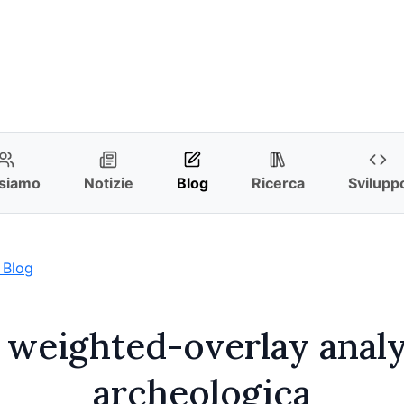
 siamo
Notizie
Blog
Ricerca
Svilupp
 Blog
a weighted-overlay analy
archeologica