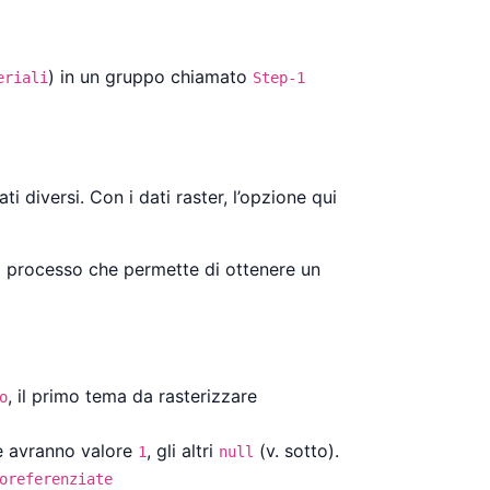
) in un gruppo chiamato
eriali
Step-1
i diversi. Con i dati raster, l’opzione qui
l processo che permette di ottenere un
, il primo tema da rasterizzare
o
re avranno valore
, gli altri
(v. sotto).
1
null
oreferenziate