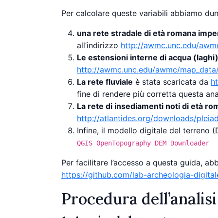
Per calcolare queste variabili abbiamo du
una rete stradale di età romana impe
all’indirizzo
http://awmc.unc.edu/awmc
Le estensioni interne di acqua (laghi
http://awmc.unc.edu/awmc/map_data/s
La rete fluviale
è stata scaricata da
h
fine di rendere più corretta questa an
La rete di insediamenti noti di età r
http://atlantides.org/downloads/pleia
Infine, il modello digitale del terren
QGIS OpenTopography DEM Downloader
Per facilitare l’accesso a questa guida, a
https://github.com/lab-archeologia-digit
Procedura dell’analisi