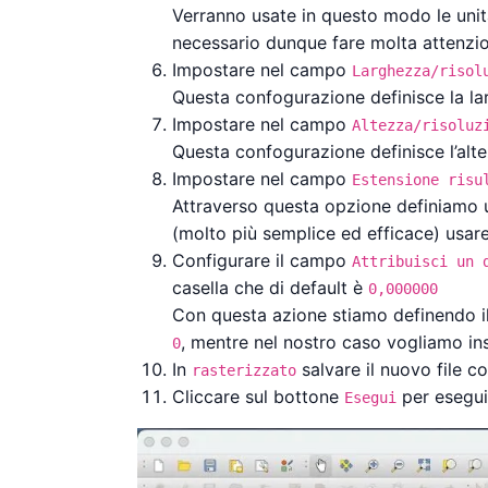
Verranno usate in questo modo le unità
necessario dunque fare molta attenzione
Impostare nel campo
Larghezza/risol
Questa confogurazione definisce la lar
Impostare nel campo
Altezza/risoluz
Questa confogurazione definisce l’altez
Impostare nel campo
Estensione risu
Attraverso questa opzione definiamo un
(molto più semplice ed efficace) usare
Configurare il campo
Attribuisci un 
casella che di default è
0,000000
Con questa azione stiamo definendo il 
, mentre nel nostro caso vogliamo inse
0
In
salvare il nuovo file 
rasterizzato
Cliccare sul bottone
per eseguir
Esegui