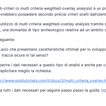
i-criteri (o
multi criteria weighted-overlay analysis
) è un p
ovrebbero possedere secondo precisi criteri scelti dall’utent
utilizzo di
multi criteria weighted-overlay analysis
tramite 
, una domanda di tipo archeologico relativa ad un ambito 
eguente:
 Lazio che presentano caratteristiche ottimali per lo svilup
tracce sicure in tal senso?
erire i dati necessari a questo tipo di analisi e anche per 
plicitare meglio la richiesta.
p://www.qgistutorials.com/it/docs/3/multi_criteria_overlay.
a tutti i dati necessari per seguire passo passo la guida:
ht