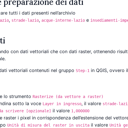
 preparazione dei dati
e tutti i dati presenti nell’archivio
,
,
e
azio
strade-lazio
acque-interne-lazio
insediamenti-imp
ti
do con dati vettoriali che con dati raster, ottenendo risultat
le.
dati vettoriali contenuti nel gruppo
in QGIS, ovvero i
Step-1
re lo strumento
Rasterize (da vettore a raster)
ndina sotto la voce
, il valore
Layer in ingresso
strade-lazi
il valore
da scrivere [opzionale]
1,000000
 raster i pixel in corrispondenza dell’estensione del vetto
ampo
il valore
Unità di misura del raster in uscita
Unità ge