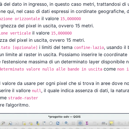
 del dato in ingresso, in questo caso metri, trattandosi di
 qui, nel caso di dati espressi in cordinate geografiche, do
il valore
uzione orizzontale
15,000000
ghezza del pixel in uscita, ovvero 15 metri.
il valore
ione verticale
15,000000
za del pixel in uscita, ovvero 15 metri.
i limiti del tema
, usando il
ltato [opzionale]
confine-lazio
 limite al raster in uscita. Possiamo inserire le coordina
 l’estensione massima di un determinato layer disponibile n
come
determinato valore nullo alle bande in uscita
non i
valore da usare per ogni pixel che si trova in aree dove non
rire il vallore
, il quale indica assenza di dati, la nat
null
come
strade-raster
e l’algoritmo.