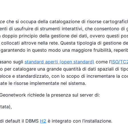
ce
che si occupa della catalogazione di risorse cartografich
nti di usufruire di strumenti interattivi, che consentono di g
 doppio principio della gestione dei dati, ovvero questi po
collocati altrove nella rete. Questa tipologia di gestione d
e, garantendo in questo modo una maggiore fruibilità, reperib
basano sugli
standard aperti (open standard)
come l’
ISO/TC
to per catalogare una grande quantità di dati spaziali di ti
 veloce e standardizzato, con lo scopo di incrementare la co
ate le risorse implementate nel sistema.
Geonetwork richiede la presenza sul server di:
tata),
i default il DBMS
H2
è integrato con l’installazione.