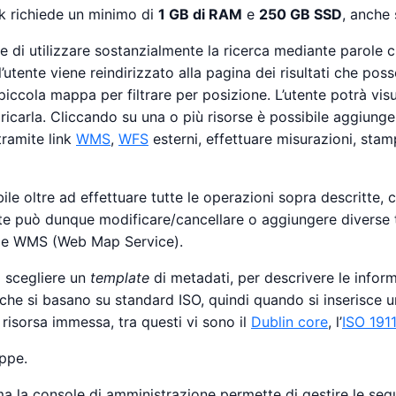
rk richiede un minimo di
1 GB di RAM
e
250 GB SSD
, anche
te di utilizzare sostanzialmente la ricerca mediante parole ch
 l’utente viene reindirizzato alla pagina dei risultati che p
piccola mappa per filtrare per posizione. L’utente potrà vis
ricarla. Cliccando su una o più risorse è possibile aggiung
ramite link
WMS
,
WFS
esterni, effettuare misurazioni, stam
le oltre ad effettuare tutte le operazioni sopra descritte,
nte può dunque modificare/cancellare o aggiungere diverse tip
e) e WMS (Web Map Service).
i scegliere un
template
di metadati, per descrivere le infor
he si basano su standard ISO, quindi quando si inserisce u
risorsa immessa, tra questi vi sono il
Dublin core
, l’
ISO 191
ppe.
ma la console di amministrazione permette di gestire le segu