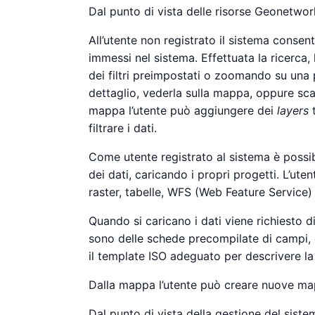
Dal punto di vista delle risorse Geonetwo
All’utente non registrato il sistema consen
immessi nel sistema. Effettuata la ricerca,
dei filtri preimpostati o zoomando su una 
dettaglio, vederla sulla mappa, oppure sca
mappa l’utente può aggiungere dei
layers
t
filtrare i dati.
Come utente registrato al sistema è possibi
dei dati, caricando i propri progetti. L’ute
raster, tabelle, WFS (Web Feature Servic
Quando si caricano i dati viene richiesto d
sono delle schede precompilate di campi, c
il template ISO adeguato per descrivere la 
Dalla mappa l’utente può creare nuove ma
Dal punto di vista della gestione del siste