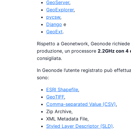
GeoServer
,
GeoExplorer
,
pycsw
,
Django
e
GeoExt
.
Rispetto a Geonetwork, Geonode richiede 
produzione, un processore
2.2GHz con 4 
consigliata.
In Geonode l’utente registrato può effettua
sono:
ESRI Shapefile
,
GeoTIFF
,
Comma-separated Value (CSV)
,
Zip Archive,
XML Metadata File,
Styled Layer Descriptor (SLD)
.