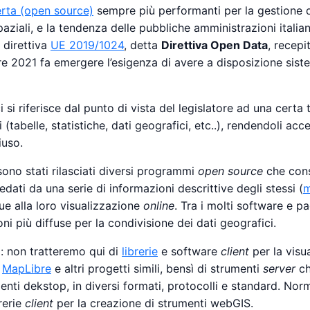
rta (open source)
sempre più performanti per la gestione 
ziali, e la tendenza delle pubbliche amministrazioni italian
 direttiva
UE 2019/1024
, detta
Direttiva Open Data
, recepi
re 2021 fa emergere l’esigenza di avere a disposizione siste
i si riferisce dal punto di vista del legislatore ad una certa 
 (tabelle, statistiche, dati geografici, etc..), rendendoli acc
iuso.
sono stati rilasciati diversi programmi
open source
che cons
redati da una serie di informazioni descrittive degli stessi (
m
ue alla loro visualizzazione
online
. Tra i molti software e p
ioni più diffuse per la condivisione dei dati geografici.
e
: non tratteremo qui di
librerie
e software
client
per la visu
,
MapLibre
e altri progetti simili, bensì di strumenti
server
ch
nti dekstop, in diversi formati, protocolli e standard. Norm
rerie
client
per la creazione di strumenti webGIS.