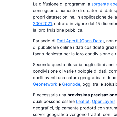
La diffusione di programmi a
sorgente ape
conseguente aumento di creatori di dati spa
propri dataset online, in applicazione della
200/2021
, entrato in vigore dal 15 dicemb
la loro fruizione pubblica.
Parlando di
Dati Aperti (Open Data)
, non c
di pubblicare online i dati cosiddetti grezzi
fanno richiesta per la loro condivisione e r
Secondo questa filosofia negli ultimi anni 
condivisione di varie tipologie di dati, cor
quelli aventi una natura geografica e dunq
Geonetwork
e
Geonode
, oggi tra le soluz
È necessaria una
brevissima precisazion
quali possono essere
Leaflet
,
OpenLayers
geografici, tipicamente prodotti con strume
server geografico vengono trattati con lib